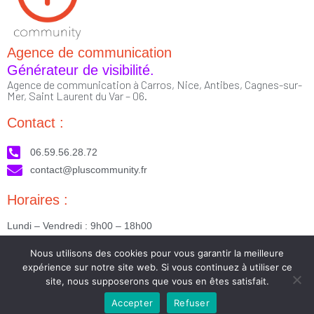
Agence de communication
Générateur de visibilité.
Agence de communication à Carros, Nice, Antibes, Cagnes-sur-
Mer, Saint Laurent du Var – 06.
Contact :
06.59.56.28.72
contact@pluscommunity.fr
Horaires :
Lundi – Vendredi : 9h00 – 18h00
Nous suivre :
Nous utilisons des cookies pour vous garantir la meilleure
expérience sur notre site web. Si vous continuez à utiliser ce
site, nous supposerons que vous en êtes satisfait.
Accepter
Refuser
2023 © Tous droits réservés - Réalisé par PlusCommunity