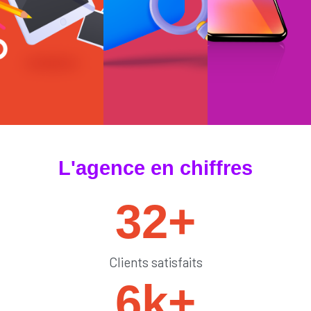
#tendances
#sedémarquer
#générateurdelik
L'agence en chiffres
32
+
Clients satisfaits
6
k+