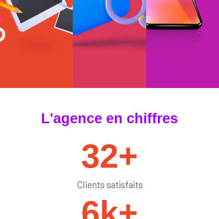
#tendances
#sedémarquer
#générateurdelik
L'agence en chiffres
32
+
Clients satisfaits
6
k+