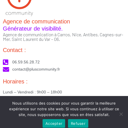
Agence de communication
Générateur de visibilité.
Agence de communication à Carros, Nice, Antibes, Cagnes-sur-
Mer, Saint Laurent du Var – 06.
Contact :
06.59.56.28.72
contact@pluscommunity.fr
Horaires :
Lundi – Vendredi : 9h00 – 18h00
Nous suivre :
Nous utilisons des cookies pour vous garantir la meilleure
expérience sur notre site web. Si vous continuez à utiliser ce
site, nous supposerons que vous en êtes satisfait.
Accepter
Refuser
2023 © Tous droits réservés - Réalisé par PlusCommunity