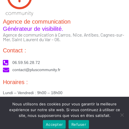
Agence de communication
Générateur de visibilité.
Agence de communication à Carros, Nice, Antibes, Cagnes-sur-
Mer, Saint Laurent du Var – 06.
Contact :
06.59.56.28.72
contact@pluscommunity.fr
Horaires :
Lundi – Vendredi : 9h00 – 18h00
Nous suivre :
Nous utilisons des cookies pour vous garantir la meilleure
expérience sur notre site web. Si vous continuez à utiliser ce
site, nous supposerons que vous en êtes satisfait.
Accepter
Refuser
2023 © Tous droits réservés - Réalisé par PlusCommunity