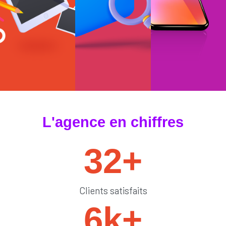
#tendances
#sedémarquer
#générateurdelik
L'agence en chiffres
32
+
Clients satisfaits
6
k+