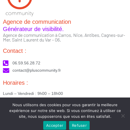
Agence de communication
Générateur de visibilité.
Agence de communication à Carros, Nice, Antibes, Cagnes-sur-
Mer, Saint Laurent du Var – 06.
Contact :
06.59.56.28.72
contact@pluscommunity.fr
Horaires :
Lundi – Vendredi : 9h00 – 18h00
Nous suivre :
Nous utilisons des cookies pour vous garantir la meilleure
expérience sur notre site web. Si vous continuez à utiliser ce
site, nous supposerons que vous en êtes satisfait.
Accepter
Refuser
2023 © Tous droits réservés - Réalisé par PlusCommunity