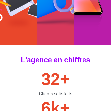
#tendances
#sedémarquer
#générateurdelik
L'agence en chiffres
32
+
Clients satisfaits
6
k+