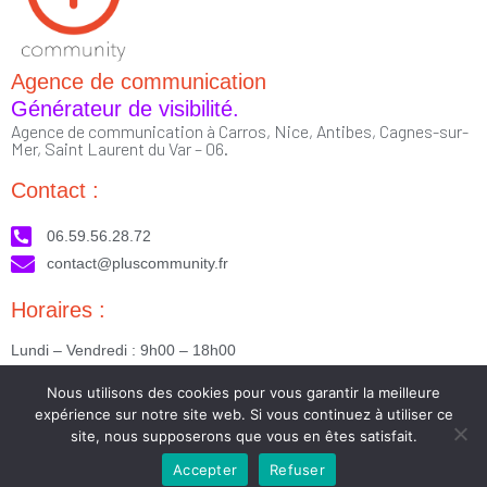
Agence de communication
Générateur de visibilité.
Agence de communication à Carros, Nice, Antibes, Cagnes-sur-
Mer, Saint Laurent du Var – 06.
Contact :
06.59.56.28.72
contact@pluscommunity.fr
Horaires :
Lundi – Vendredi : 9h00 – 18h00
Nous suivre :
Nous utilisons des cookies pour vous garantir la meilleure
expérience sur notre site web. Si vous continuez à utiliser ce
site, nous supposerons que vous en êtes satisfait.
Accepter
Refuser
2023 © Tous droits réservés - Réalisé par PlusCommunity