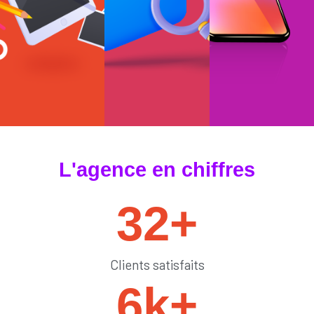
#tendances
#sedémarquer
#générateurdelik
L'agence en chiffres
32
+
Clients satisfaits
6
k+