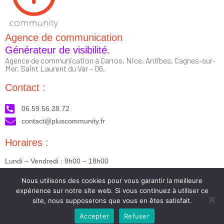
Agence de communication
Générateur de visibilité.
Agence de communication à Carros, Nice, Antibes, Cagnes-sur-
Mer, Saint Laurent du Var – 06.
Contact :
06.59.56.28.72
contact@pluscommunity.fr
Horaires :
Lundi – Vendredi : 9h00 – 18h00
Nous suivre :
Nous utilisons des cookies pour vous garantir la meilleure
expérience sur notre site web. Si vous continuez à utiliser ce
site, nous supposerons que vous en êtes satisfait.
Accepter
Refuser
2023 © Tous droits réservés - Réalisé par PlusCommunity