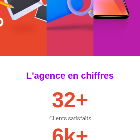
#tendances
#sedémarquer
#générateurdelik
L'agence en chiffres
32
+
Clients satisfaits
6
k+