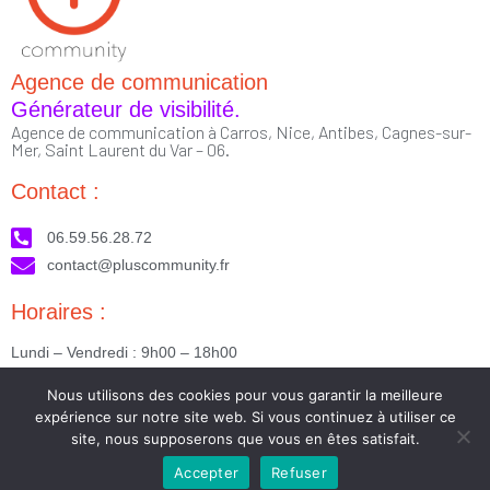
Agence de communication
Générateur de visibilité.
Agence de communication à Carros, Nice, Antibes, Cagnes-sur-
Mer, Saint Laurent du Var – 06.
Contact :
06.59.56.28.72
contact@pluscommunity.fr
Horaires :
Lundi – Vendredi : 9h00 – 18h00
Nous suivre :
Nous utilisons des cookies pour vous garantir la meilleure
expérience sur notre site web. Si vous continuez à utiliser ce
site, nous supposerons que vous en êtes satisfait.
Accepter
Refuser
2023 © Tous droits réservés - Réalisé par PlusCommunity