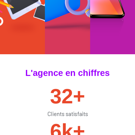
#tendances
#sedémarquer
#générateurdelik
L'agence en chiffres
32
+
Clients satisfaits
6
k+