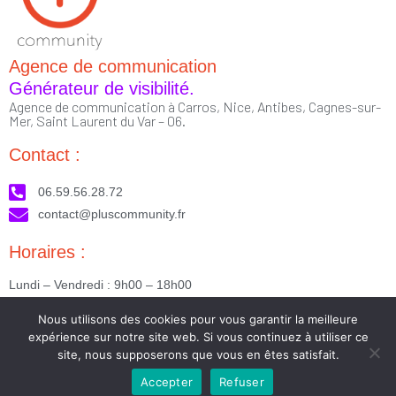
Agence de communication
Générateur de visibilité.
Agence de communication à Carros, Nice, Antibes, Cagnes-sur-
Mer, Saint Laurent du Var – 06.
Contact :
06.59.56.28.72
contact@pluscommunity.fr
Horaires :
Lundi – Vendredi : 9h00 – 18h00
Nous suivre :
Nous utilisons des cookies pour vous garantir la meilleure
expérience sur notre site web. Si vous continuez à utiliser ce
site, nous supposerons que vous en êtes satisfait.
Accepter
Refuser
2023 © Tous droits réservés - Réalisé par PlusCommunity