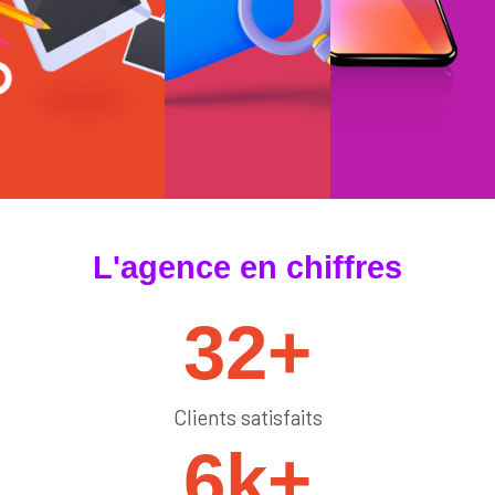
#tendances
#sedémarquer
#générateurdelik
L'agence en chiffres
32
+
Clients satisfaits
6
k+