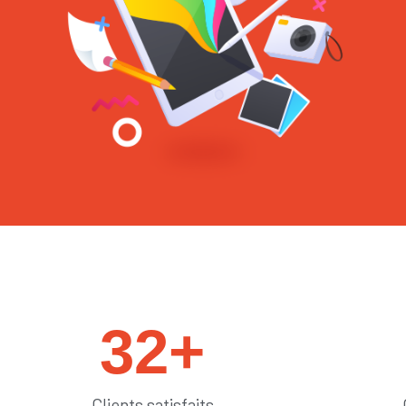
#sedémarquer
32
+
Clients satisfaits