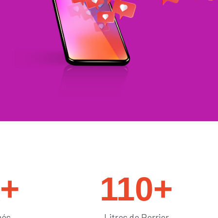
#générateurdelikes
k+
110
+
més
Litres de Perrier