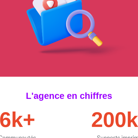
#tendances
L'agence en chiffres
6
k+
200
Communautés
Supports impri