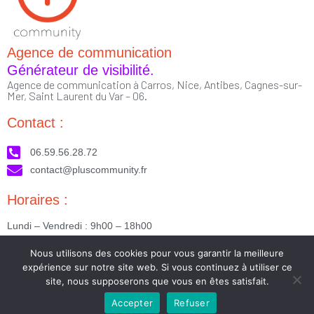
Agence de communication
Générateur de visibilité.
Agence de communication à Carros, Nice, Antibes, Cagnes-sur-
Mer, Saint Laurent du Var – 06.
Contact :
06.59.56.28.72
contact@pluscommunity.fr
Horaires :
Lundi – Vendredi : 9h00 – 18h00
Nous suivre :
Nous utilisons des cookies pour vous garantir la meilleure
expérience sur notre site web. Si vous continuez à utiliser ce
site, nous supposerons que vous en êtes satisfait.
Accepter
Refuser
2023 © Tous droits réservés - Réalisé par PlusCommunity