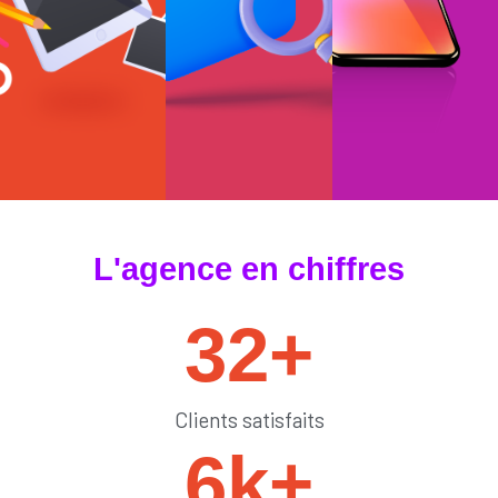
#tendances
#sedémarquer
#générateurdelik
L'agence en chiffres
32
+
Clients satisfaits
6
k+