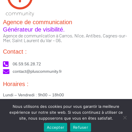
Agence de communication
Générateur de visibilité.
Agence de communication à Carros, Nice, Antibes, Cagnes-sur-
Mer, Saint Laurent du Var – 06.
Contact :
06.59.56.28.72
contact@pluscommunity.fr
Horaires :
Lundi – Vendredi : 9h00 – 18h00
Nous suivre :
Nous utilisons des cookies pour vous garantir la meilleure
expérience sur notre site web. Si vous continuez à utiliser ce
site, nous supposerons que vous en êtes satisfait.
Accepter
Refuser
2023 © Tous droits réservés - Réalisé par PlusCommunity