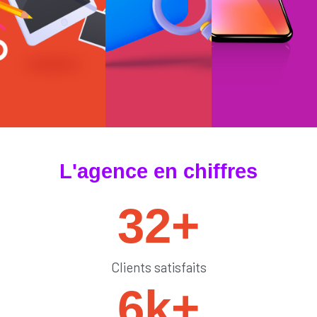
#tendances
#sedémarquer
#générateurdelik
L'agence en chiffres
32
+
Clients satisfaits
6
k+