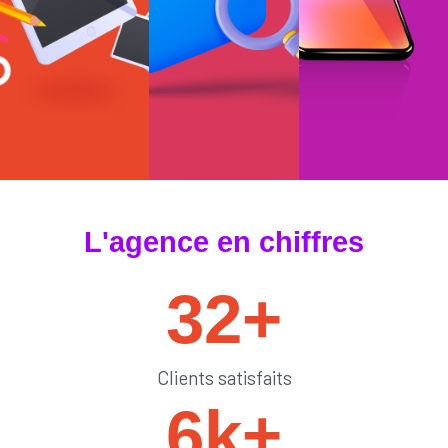
#tendances
#sedémarquer
#générateurdelik
L'agence en chiffres
32
+
Clients satisfaits
6
k+