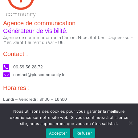
Agence de communication
Générateur de visibilité.
Agence de communication à Carros, Nice, Antibes, Cagnes-sur-
Mer, Saint Laurent du Var – 06.
Contact :
06.59.56.28.72
contact@pluscommunity.fr
Horaires :
Lundi – Vendredi : 9h00 – 18h00
Nous suivre :
Nous utilisons des cookies pour vous garantir la meilleure
expérience sur notre site web. Si vous continuez à utiliser ce
site, nous supposerons que vous en êtes satisfait.
Accepter
Refuser
2023 © Tous droits réservés - Réalisé par PlusCommunity