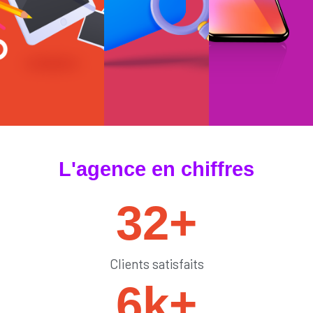
#tendances
#sedémarquer
#générateurdelik
L'agence en chiffres
32
+
Clients satisfaits
6
k+