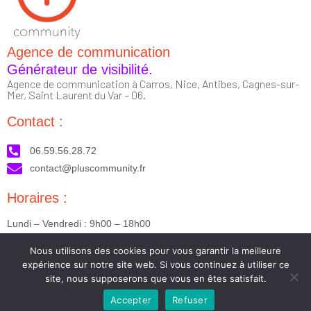
Agence de communication
Générateur de visibilité.
Agence de communication à Carros, Nice, Antibes, Cagnes-sur-
Mer, Saint Laurent du Var – 06.
Contact :
06.59.56.28.72
contact@pluscommunity.fr
Horaires :
Lundi – Vendredi : 9h00 – 18h00
Nous suivre :
Nous utilisons des cookies pour vous garantir la meilleure
expérience sur notre site web. Si vous continuez à utiliser ce
site, nous supposerons que vous en êtes satisfait.
Accepter
Refuser
2023 © Tous droits réservés - Réalisé par PlusCommunity