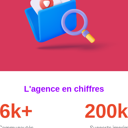
#tendances
L'agence en chiffres
6
k+
200
Communautés
Supports impri