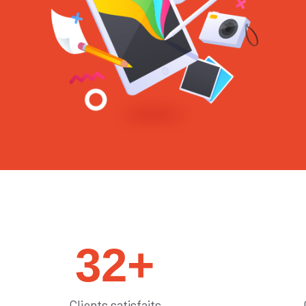
#sedémarquer
32
+
Clients satisfaits