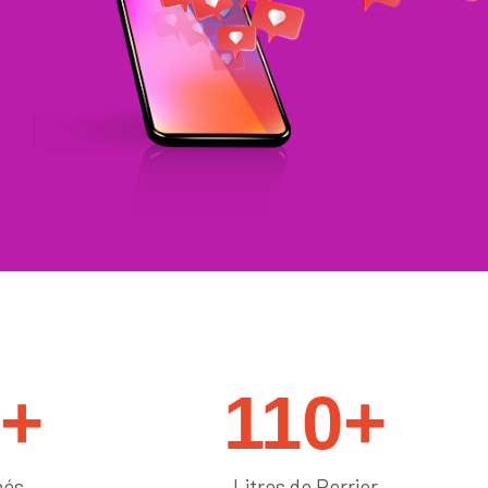
#générateurdelikes
k+
110
+
més
Litres de Perrier