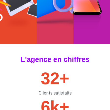
#tendances
#sedémarquer
#générateurdelik
L'agence en chiffres
32
+
Clients satisfaits
6
k+