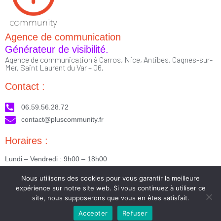
Agence de communication
Générateur de visibilité.
Agence de communication à Carros, Nice, Antibes, Cagnes-sur-
Mer, Saint Laurent du Var – 06.
Contact :
06.59.56.28.72
contact@pluscommunity.fr
Horaires :
Lundi – Vendredi : 9h00 – 18h00
Nous suivre :
Nous utilisons des cookies pour vous garantir la meilleure
expérience sur notre site web. Si vous continuez à utiliser ce
site, nous supposerons que vous en êtes satisfait.
Accepter
Refuser
2023 © Tous droits réservés - Réalisé par PlusCommunity