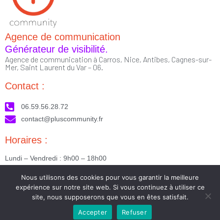
Agence de communication
Générateur de visibilité.
Agence de communication à Carros, Nice, Antibes, Cagnes-sur-
Mer, Saint Laurent du Var – 06.
Contact :
06.59.56.28.72
contact@pluscommunity.fr
Horaires :
Lundi – Vendredi : 9h00 – 18h00
Nous suivre :
Nous utilisons des cookies pour vous garantir la meilleure
expérience sur notre site web. Si vous continuez à utiliser ce
site, nous supposerons que vous en êtes satisfait.
Accepter
Refuser
2023 © Tous droits réservés - Réalisé par PlusCommunity