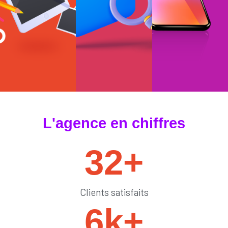
#tendances
#sedémarquer
#générateurdelik
L'agence en chiffres
32
+
Clients satisfaits
6
k+