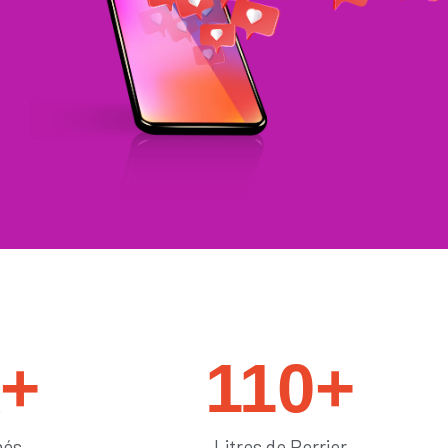
#générateurdelikes
k+
110
+
més
Litres de Perrier