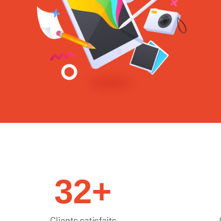
#sedémarquer
32
+
Clients satisfaits