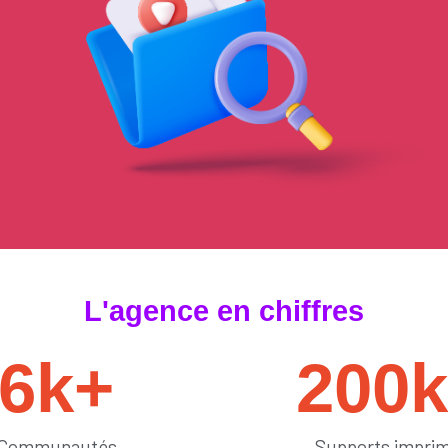
#tendances
L'agence en chiffres
6
k+
200
Communautés
Supports impri