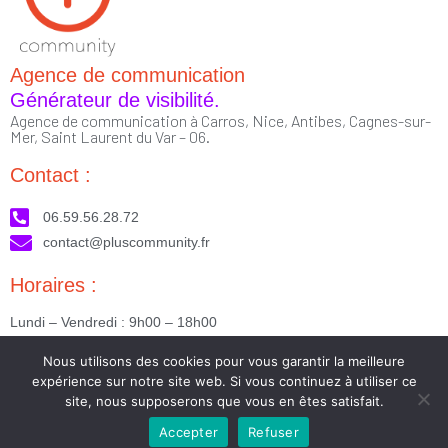
Agence de communication
Générateur de visibilité.
Agence de communication à Carros, Nice, Antibes, Cagnes-sur-
Mer, Saint Laurent du Var – 06.
Contact :
06.59.56.28.72
contact@pluscommunity.fr
Horaires :
Lundi – Vendredi : 9h00 – 18h00
Nous suivre :
Nous utilisons des cookies pour vous garantir la meilleure
expérience sur notre site web. Si vous continuez à utiliser ce
site, nous supposerons que vous en êtes satisfait.
Accepter
Refuser
2023 © Tous droits réservés - Réalisé par PlusCommunity