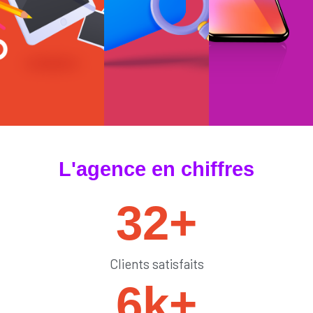
#tendances
#sedémarquer
#générateurdelik
L'agence en chiffres
32
+
Clients satisfaits
6
k+