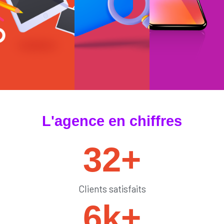
#tendances
#sedémarquer
#générateurdelik
L'agence en chiffres
32
+
Clients satisfaits
6
k+