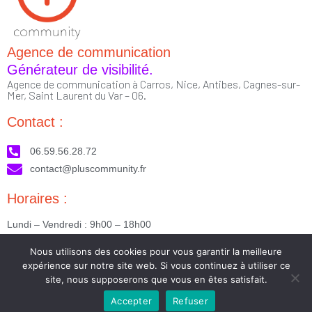
Agence de communication
Générateur de visibilité.
Agence de communication à Carros, Nice, Antibes, Cagnes-sur-
Mer, Saint Laurent du Var – 06.
Contact :
06.59.56.28.72
contact@pluscommunity.fr
Horaires :
Lundi – Vendredi : 9h00 – 18h00
Nous suivre :
Nous utilisons des cookies pour vous garantir la meilleure
expérience sur notre site web. Si vous continuez à utiliser ce
site, nous supposerons que vous en êtes satisfait.
Accepter
Refuser
2023 © Tous droits réservés - Réalisé par PlusCommunity