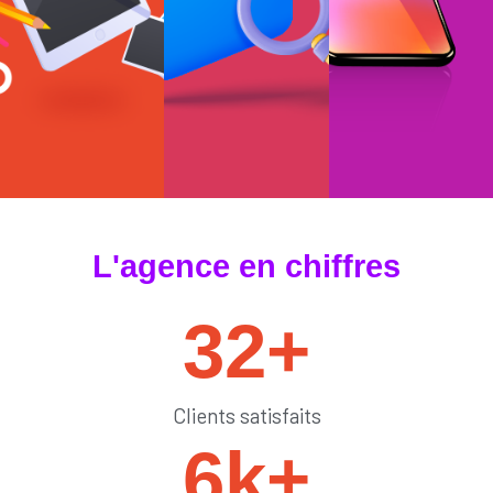
#tendances
#sedémarquer
#générateurdelik
L'agence en chiffres
32
+
Clients satisfaits
6
k+