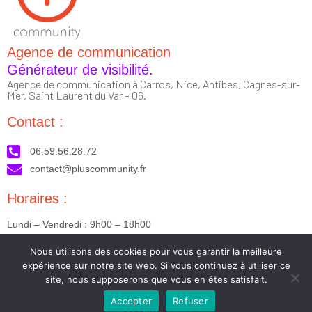
Agence de communication
Générateur de visibilité.
Agence de communication à Carros, Nice, Antibes, Cagnes-sur-
Mer, Saint Laurent du Var – 06.
Contact :
06.59.56.28.72
contact@pluscommunity.fr
Horaires :
Lundi – Vendredi : 9h00 – 18h00
Nous suivre :
Nous utilisons des cookies pour vous garantir la meilleure
expérience sur notre site web. Si vous continuez à utiliser ce
site, nous supposerons que vous en êtes satisfait.
Accepter
Refuser
2023 © Tous droits réservés - Réalisé par PlusCommunity