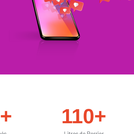
#générateurdelikes
k+
110
+
més
Litres de Perrier