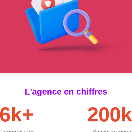
#tendances
L'agence en chiffres
6
k+
200
Communautés
Supports impri