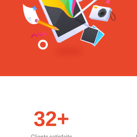
#sedémarquer
32
+
Clients satisfaits