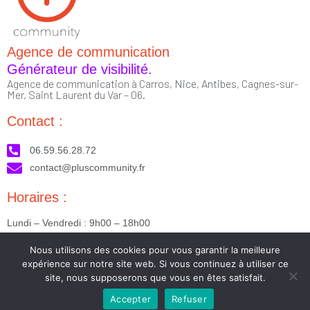
Agence de communication
Générateur de visibilité.
Agence de communication à Carros, Nice, Antibes, Cagnes-sur-
Mer, Saint Laurent du Var – 06.
Contact :
06.59.56.28.72
contact@pluscommunity.fr
Horaires :
Lundi – Vendredi : 9h00 – 18h00
Nous suivre :
Nous utilisons des cookies pour vous garantir la meilleure
expérience sur notre site web. Si vous continuez à utiliser ce
site, nous supposerons que vous en êtes satisfait.
Accepter
Refuser
2023 © Tous droits réservés - Réalisé par PlusCommunity