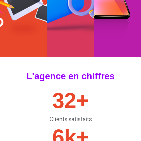
#tendances
#sedémarquer
#générateurdelik
L'agence en chiffres
32
+
Clients satisfaits
6
k+