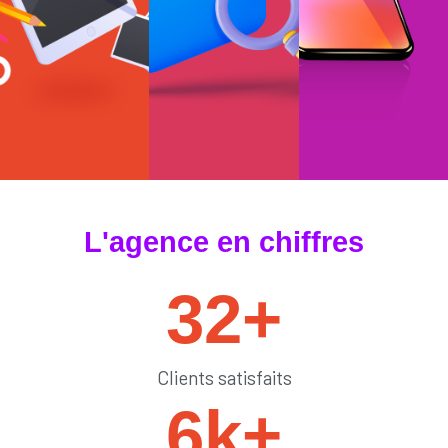
#tendances
#sedémarquer
#générateurdelik
L'agence en chiffres
32
+
Clients satisfaits
6
k+