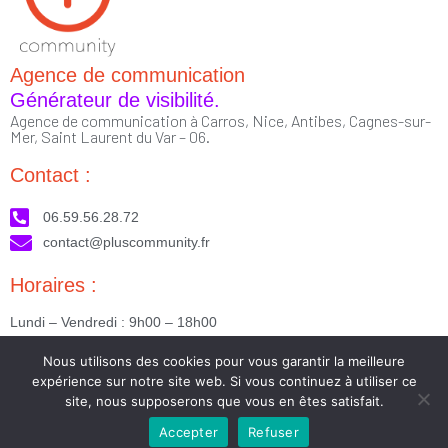
Agence de communication
Générateur de visibilité.
Agence de communication à Carros, Nice, Antibes, Cagnes-sur-
Mer, Saint Laurent du Var – 06.
Contact :
06.59.56.28.72
contact@pluscommunity.fr
Horaires :
Lundi – Vendredi : 9h00 – 18h00
Nous suivre :
Nous utilisons des cookies pour vous garantir la meilleure
expérience sur notre site web. Si vous continuez à utiliser ce
site, nous supposerons que vous en êtes satisfait.
Accepter
Refuser
2023 © Tous droits réservés - Réalisé par PlusCommunity