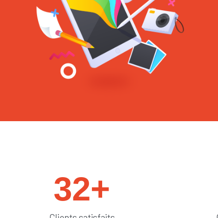
#sedémarquer
32
+
Clients satisfaits