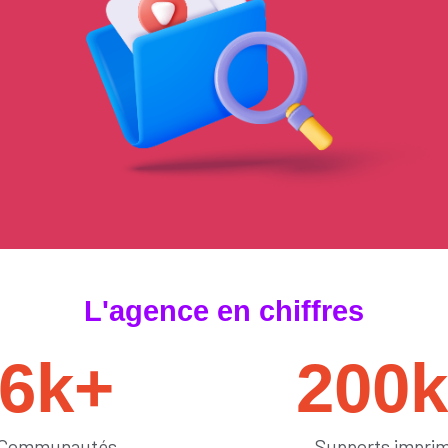
#tendances
L'agence en chiffres
6
k+
200
Communautés
Supports impri