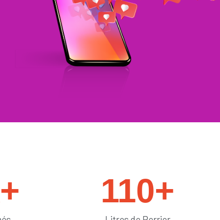
#générateurdelikes
k+
110
+
més
Litres de Perrier