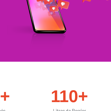
#générateurdelikes
k+
110
+
més
Litres de Perrier