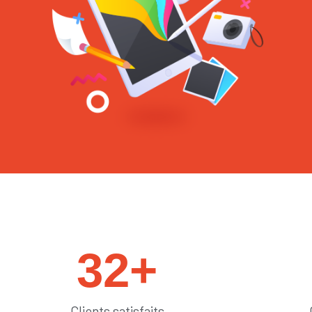
#sedémarquer
32
+
Clients satisfaits