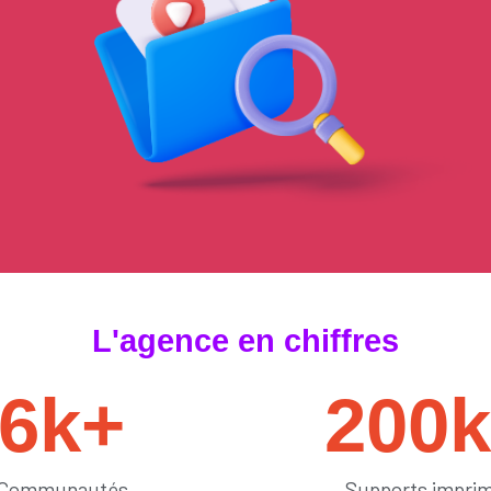
#tendances
L'agence en chiffres
6
k+
200
Communautés
Supports impri