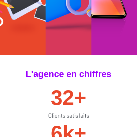
#tendances
#sedémarquer
#générateurdelik
L'agence en chiffres
32
+
Clients satisfaits
6
k+