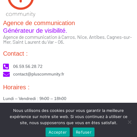
Agence de communication
Générateur de visibilité.
Agence de communication à Carros, Nice, Antibes, Cagnes-sur-
Mer, Saint Laurent du Var – 06.
Contact :
06.59.56.28.72
contact@pluscommunity.fr
Horaires :
Lundi – Vendredi : 9h00 – 18h00
Nous suivre :
Nous utilisons des cookies pour vous garantir la meilleure
expérience sur notre site web. Si vous continuez à utiliser ce
site, nous supposerons que vous en êtes satisfait.
Accepter
Refuser
2023 © Tous droits réservés - Réalisé par PlusCommunity