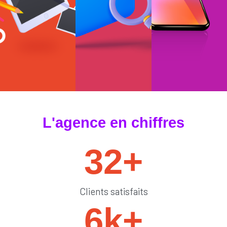
#tendances
#sedémarquer
#générateurdelik
L'agence en chiffres
32
+
Clients satisfaits
6
k+