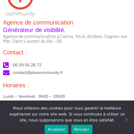
Agence de communication
Générateur de visibilité.
Agence de communication à Carros, Nice, Antibes, Cagnes-sur-
Mer, Saint Laurent du Var – 06.
Contact :
06.59.56.28.72
contact@pluscommunity.fr
Horaires :
Lundi – Vendredi : 9h00 – 18h00
Nous suivre :
Nous utilisons des cookies pour vous garantir la meilleure
expérience sur notre site web. Si vous continuez à utiliser ce
site, nous supposerons que vous en êtes satisfait.
Accepter
Refuser
2023 © Tous droits réservés - Réalisé par PlusCommunity