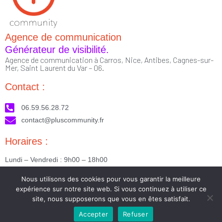
Agence de communication
Générateur de visibilité.
Agence de communication à Carros, Nice, Antibes, Cagnes-sur-
Mer, Saint Laurent du Var – 06.
Contact :
06.59.56.28.72
contact@pluscommunity.fr
Horaires :
Lundi – Vendredi : 9h00 – 18h00
Nous suivre :
Nous utilisons des cookies pour vous garantir la meilleure
expérience sur notre site web. Si vous continuez à utiliser ce
site, nous supposerons que vous en êtes satisfait.
Accepter
Refuser
2023 © Tous droits réservés - Réalisé par PlusCommunity