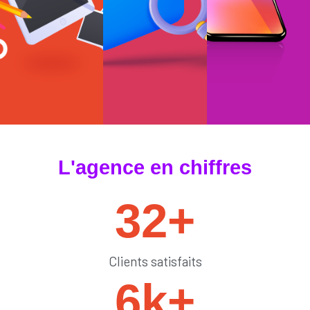
#tendances
#sedémarquer
#générateurdelik
L'agence en chiffres
32
+
Clients satisfaits
6
k+